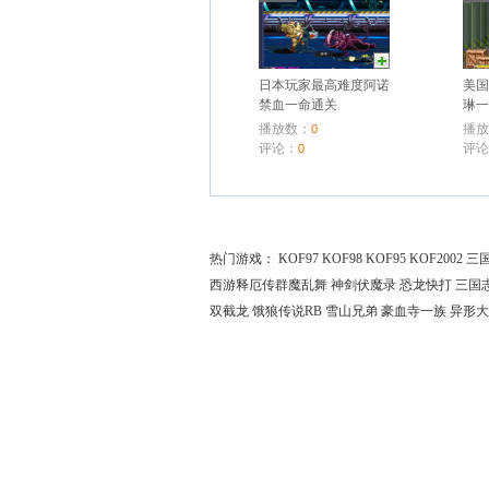
日本玩家最高难度阿诺
美
禁血一命通关
琳
播放数：
播
0
评论：
评
0
热门游戏：
KOF97
KOF98
KOF95
KOF2002
三
西游释厄传群魔乱舞
神剑伏魔录
恐龙快打
三国
双截龙
饿狼传说RB
雪山兄弟
豪血寺一族
异形大