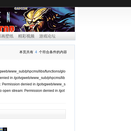
|
|
原画壁纸
精彩视频
游戏论坛
本页共有
4
个符合条件的内容
tvgweb/www_sub/phpcms/libs/functions/glo
 denied in /gotvgweb/www_sub/phpcms/lib
am: Permission denied in /gotvgweb/www_s
o open stream: Permission denied in /got