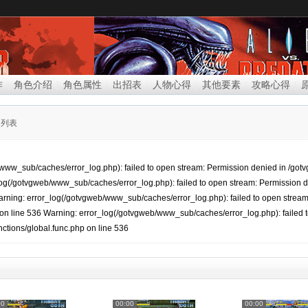
|
|
|
|
|
|
|
作
角色介绍
角色属性
出招表
人物心得
其他要素
攻略心得
>
列表
www_sub/caches/error_log.php): failed to open stream: Permission denied in /go
_log(/gotvgweb/www_sub/caches/error_log.php): failed to open stream: Permission
 Warning: error_log(/gotvgweb/www_sub/caches/error_log.php): failed to open stre
 on line 536 Warning: error_log(/gotvgweb/www_sub/caches/error_log.php): failed t
tions/global.func.php on line 536
00
00:00
00:00