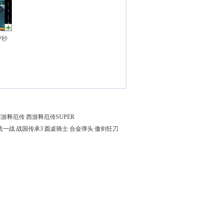
P秒
西游释厄传
西游释厄传SUPER
统一战
战国传承3
圆桌骑士
合金弹头
傲剑狂刀