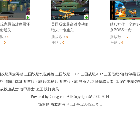
国玩家最高难度黑泽
美国玩家最高难度铁血
经典神作：全程3
一命通关
猎人一命通关
杀BOSS一命
放数：
播放数：
播放数：
0
0
17
论：
评论：
评论：
0
0
0
国战纪风云再起
三国战纪乱世英雄
三国战纪PLUS
三国战纪2012
三国战纪2群雄争霸
志2
街霸2
侍魂
龙与地下城-暗黑秘影
龙与地下城-毁灭之塔
怪物猎人3G
幽游白书魔强
战铁血战士
装甲勇士
龙王
快打旋风
Powered by
Gotvg.com
All Copyright @ 2009-2014
游聚网
版权所有
沪ICP备12034951号-1